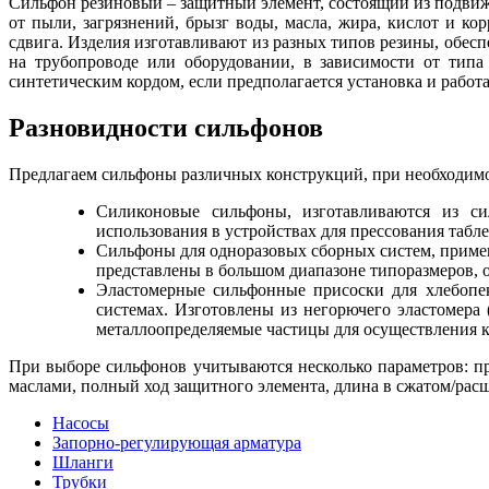
Сильфон резиновый – защитный элемент, состоящий из подвиж
от пыли, загрязнений, брызг воды, масла, жира, кислот и к
сдвига. Изделия изготавливают из разных типов резины, обесп
на трубопроводе или оборудовании, в зависимости от тип
синтетическим кордом, если предполагается установка и работ
Разновидности сильфонов
Предлагаем сильфоны различных конструкций, при необходимос
Силиконовые сильфоны, изготавливаются из си
использования в устройствах для прессования таб
Сильфоны для одноразовых сборных систем, примен
представлены в большом диапазоне типоразмеров, 
Эластомерные сильфонные присоски для хлебопе
системах. Изготовлены из негорючего эластомера 
металлоопределяемые частицы для осуществления к
При выборе сильфонов учитываются несколько параметров: п
маслами, полный ход защитного элемента, длина в сжатом/рас
Насосы
Запорно-регулирующая арматура
Шланги
Трубки