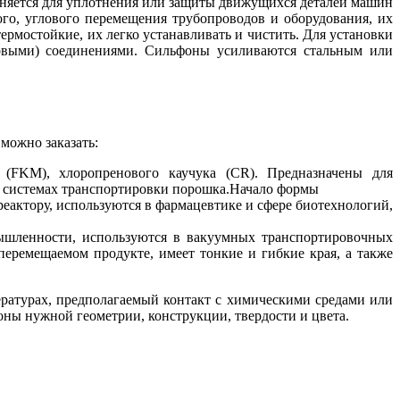
еняется для уплотнения или защиты движущихся деталей машин
ого, углового перемещения трубопроводов и оборудования, их
ермостойкие, их легко устанавливать и чистить. Для установки
бовыми) соединениями. Сильфоны усиливаются стальным или
можно заказать:
 (FKM), хлоропренового каучука (CR). Предназначены для
, системах транспортировки порошка.Начало формы
еактору, используются в фармацевтике и сфере биотехнологий,
ышленности, используются в вакуумных транспортировочных
перемещаемом продукте, имеет тонкие и гибкие края, а также
ратурах, предполагаемый контакт с химическими средами или
ны нужной геометрии, конструкции, твердости и цвета.