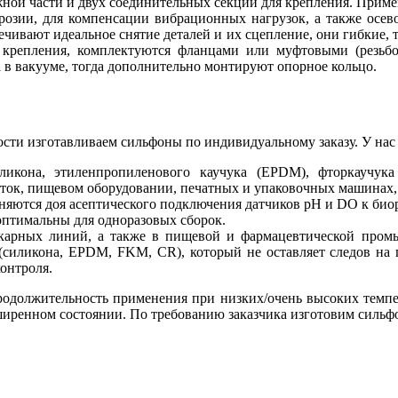
ной части и двух соединительных секций для крепления. Прим
оррозии, для компенсации вибрационных нагрузок, а также осев
ечивают идеальное снятие деталей и их сцепление, они гибкие, т
а крепления, комплектуются фланцами или муфтовыми (резь
а в вакууме, тогда дополнительно монтируют опорное кольцо.
ти изготавливаем сильфоны по индивидуальному заказу. У нас 
ликона, этиленпропиленового каучука (EPDM), фторкаучука
леток, пищевом оборудовании, печатных и упаковочных машинах
яются доя асептического подключения датчиков pH и DO к биор
оптимальны для одноразовых сборок.
карных линий, а также в пищевой и фармацевтической пром
(силикона, EPDM, FKM, CR), который не оставляет следов на 
онтроля.
родолжительность применения при низких/очень высоких темпе
ширенном состоянии. По требованию заказчика изготовим сильфо