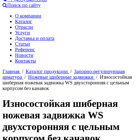
Поиск по сайту
О компании
Каталог
Отрасли
Услуги
Доставка и оплата
Статьи
Референс
Новости
Контакты
Главная
/
Каталог продукции
/
Запорно-регулирующая
арматура
/
Ножевые шиберные задвижки
/ Износостойкая
шиберная ножевая задвижка WS двухсторонняя с цельным
корпусом без канавок
Износостойкая шиберная
ножевая задвижка WS
двухсторонняя с цельным
корпусом без канавок