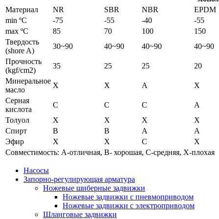
Материал
NR
SBR
NBR
EPDM
min ºC
-75
-55
-40
-55
max ºC
85
70
100
150
Твердость
30~90
40~90
40~90
40~90
(shore A)
Прочность
35
25
25
20
(kgf/cm2)
Минеральное
X
X
A
X
масло
Серная
C
C
C
A
кислота
Толуол
X
X
X
X
Спирт
B
B
A
A
Эфир
X
X
C
X
Совместимость: A-отличная, B- хорошая, C-средняя, X-плохая
Насосы
Запорно-регулирующая арматура
Ножевые шиберные задвижки
Ножевые задвижки с пневмоприводом
Ножевые задвижки с электроприводом
Шланговые задвижки