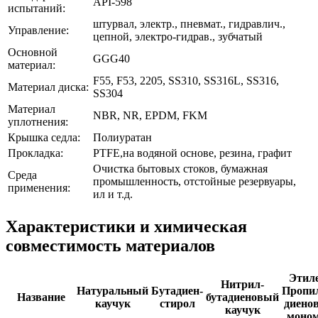
API-598
испытаний:
штурвал, электр., пневмат., гидравлич.,
Управление:
цепной, электро-гидрав., зубчатый
Основной
GGG40
материал:
F55, F53, 2205, SS310, SS316L, SS316,
Материал диска:
SS304
Материал
NBR, NR, EPDM, FKM
уплотнения:
Крышка седла:
Полиуратан
Прокладка:
PTFE,на водяной основе, резина, графит
Очистка бытовых стоков, бумажная
Среда
промышленность, отстойные резервуары,
применения:
ил и т.д.
Характеристики и химическая
совместимость материалов
Этиле
Нитрил-
Натуральный
Бутадиен-
Пропи
Название
бутадиеновый
каучук
стирол
диено
каучук
моно